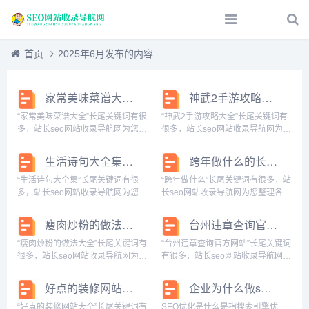
首页
2025年6月发布的内容
家常美味菜谱大全的长尾关键词是什么
神武2手游攻略大全的长尾关键词有什么
“家常美味菜谱大全”长尾关键词有很
“神武2手游攻略大全”长尾关键词有
多，站长seo网站收录导航网为您整
很多，站长seo网站收录导航网为您
理各个搜索引擎的相关长尾关键
整理各个搜索引擎的相关长尾关键
词： 百度的相关长尾关键词：家常
词： 百度的相关长尾关键词：神武
生活诗句大全集的长尾关键词有什么
跨年做什么的长尾关键词是什么
美味菜谱大全图片，家常美味菜谱
2手游攻略大全最新，神武2手游攻
大全简单，家常美味菜谱大全，美
略大全图文，神武2手游攻略大全，
“生活诗句大全集”长尾关键词有很
“跨年做什么”长尾关键词有很多，站
味家常菜做法...
神武2...
多，站长seo网站收录导航网为您整
长seo网站收录导航网为您整理各个
理各个搜索引擎的相关长尾关键
搜索引擎的相关长尾关键词： 百度
词： 百度的相关长尾关键词：生活
的相关长尾关键词：跨年做什么比
瘦肉炒粉的做法大全的长尾关键词有什么
台州违章查询官方网站的长尾关键词是什么
的古诗词，生活 诗，生活古诗词名
较有意义，跨年做什么比较浪漫，
句大全，些生活的诗句，关于生活
跨年做什么好，跨年做什么菜，跨
“瘦肉炒粉的做法大全”长尾关键词有
“台州违章查询官方网站”长尾关键词
诗词名句，生...
年做什么比...
很多，站长seo网站收录导航网为您
有很多，站长seo网站收录导航网为
整理各个搜索引擎的相关长尾关键
您整理各个搜索引擎的相关长尾关
词： 百度的相关长尾关键词：瘦肉
键词： 百度的相关长尾关键词：台
好点的装修网站大全的长尾关键词是什么
企业为什么做seo推广
炒粉的做法大全窍门，瘦肉炒粉的
州违章查询官方网站入口，台州违
做法大全视频，瘦肉炒粉的做法大
章查询官方网站下载，台州违章查
“好点的装修网站大全”长尾关键词有
SEO优化是什么是指搜索引擎优