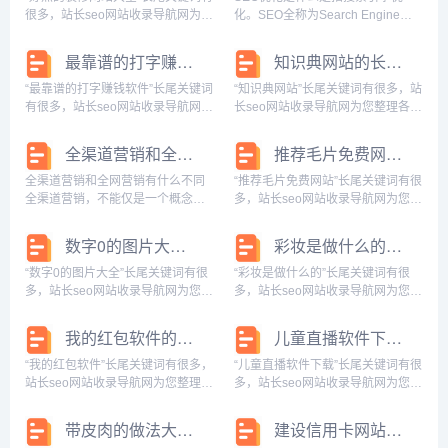
全图片，瘦...
询官方网站...
很多，站长seo网站收录导航网为您
化。SEO全称为Search Engine
整理各个搜索引擎的相关长尾关键
Optimization，是一种利用搜索引擎
词： 百度的相关长尾关键词：好点
的规则提高网站在有关搜索引擎内
最靠谱的打字赚钱软件的长尾关键词有什么
知识典网站的长尾关键词有哪些
的装修网站大全有哪些，好点的装
自然排名的方式。目的是让其在行
修网站大全免费，好点的装修网站
业内占据领先地位，获得...
“最靠谱的打字赚钱软件”长尾关键词
“知识典网站”长尾关键词有很多，站
大全推荐，...
有很多，站长seo网站收录导航网为
长seo网站收录导航网为您整理各个
您整理各个搜索引擎的相关长尾关
搜索引擎的相关长尾关键词： 百度
键词： 百度的相关长尾关键词：打
的相关长尾关键词：知识典官网，
全渠道营销和全网营销有什么不同
推荐毛片免费网站的长尾关键词是什么
字赚钱软件平台，可靠的打字赚钱
知识典app下载，知识典典是什么意
软件，比较好的打字赚钱软件，打
思，知识典兑换码怎么获得，知识
全渠道营销和全网营销有什么不同
“推荐毛片免费网站”长尾关键词有很
字赚钱ap...
典籍，...
全渠道营销，不能仅是一个概念，
多，站长seo网站收录导航网为您整
而更应付诸于实践，那么企业应当
理各个搜索引擎的相关长尾关键
如何进行全渠道营销呢？首先，全
词： 百度的相关长尾关键词：推荐
数字0的图片大全的长尾关键词是什么
彩妆是做什么的的长尾关键词有哪些
渠道营销要求企业具备全渠道的决
毛片免费网站视频，推荐毛片免费
策视野。不能以偏概全顾此失彼，
网站大全，推荐毛片免费网站你懂
“数字0的图片大全”长尾关键词有很
“彩妆是做什么的”长尾关键词有很
而应在决策的过程中，...
得搜狗的相关...
多，站长seo网站收录导航网为您整
多，站长seo网站收录导航网为您整
理各个搜索引擎的相关长尾关键
理各个搜索引擎的相关长尾关键
词： 百度的相关长尾关键词：数字
词： 百度的相关长尾关键词：彩妆
我的红包软件的长尾关键词有什么
儿童直播软件下载的长尾关键词有哪些
0的图片大全图片,数字0的图片大全
是做什么的工作，彩妆是做什么的
可爱,数字0图片大全大图,数字0图片
啊，彩妆是干啥的，彩妆是什么工
“我的红包软件”长尾关键词有很多，
“儿童直播软件下载”长尾关键词有很
可...
作，彩妆是?，...
站长seo网站收录导航网为您整理各
多，站长seo网站收录导航网为您整
个搜索引擎的相关长尾关键词： 百
理各个搜索引擎的相关长尾关键
度的相关长尾关键词：我的红包软
词： 百度的相关长尾关键词：儿童
带皮肉的做法大全的长尾关键词有什么
建设信用卡网站的长尾关键词有哪些
件为什么在系统维护中找不到，我
直播软件下载免费，儿童直播软件