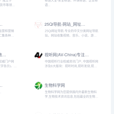
om）成立于
标语大全-安全标语、环保标语、企业标
字货币等领域
语...
台。 币热网
字货币及区
交流平台。
,自媒体营销人员都在用的万能运营工具导航!
25Qi导航-网站_网址导航_网址提交_分类目录_网址大全
运营和营销
25Qi网址导航-专业的中文分类网址导航
汇集各种优
站，网站收集视频、音乐、小说、游
提供包括新
戏、体育、历史、电商、教育、行业企
线做图、设计
业、门户论坛、生活服务等各行业网站
、热榜指
网址导航，25Qi导航-专业的网址导航、
数字标牌_数字告示-数字标牌网-国内第一家数字标牌行业门户网站
视听网(AV-China)专注视听品牌整合与传播_直播_多媒体展示_led投影机_耳机
...
网址提交网站。...
权威门户网
中国视听行业权威资讯门户, 中国视听网
数字告示)、多
涉及6大版块：视听时尚,视听发烧,视听
告机,数字标
家庭,视听商用,视听工程,视听集成;信息
企业及产品信
辐射包括视听新闻, 视听产品, 视听企
)行业企业免
业，液晶拼接,大屏工程,投影显示,指挥控
标准化技术委员会
生物科学网
制,灯...
.
生物科学网为您提供国内外最新生物科
学,生物技术资讯信息,包括最全的生物产
品库,生物学,生物产业,生物化学,行业研
究报告以及实验技术服务。...