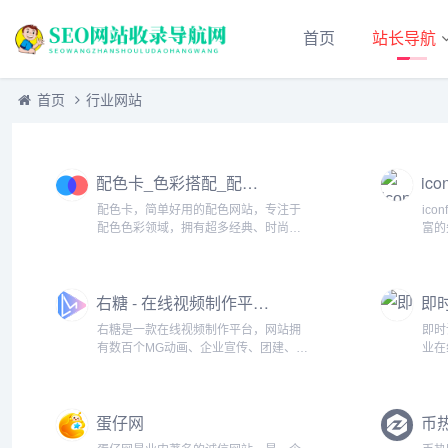
首页
站长导航
首页
行业网站
配色卡_色彩搭配_配色工具_色彩组合
配色卡，简单好用的配色网站，专注于
ic
配色色彩领域，拥有超多经典、时尚、
富的
新锐配色组合，让色彩搭配不再难...
在线
体验
便捷工
右糖 - 在线视频制作平台_轻松制作MG动画视频_电子相册
右糖是一款在线视频制作平台，网站拥
即时
有数百个MG动画、企业宣传、团建、婚
业在
礼视频、宝宝相册、毕业纪念等各类视
作、
频模板，挑选模板、添加文字、照片或
拥有
视频，即可一键制作MG动画视频或电子
Fi
蛋仔网
相册。...
即可