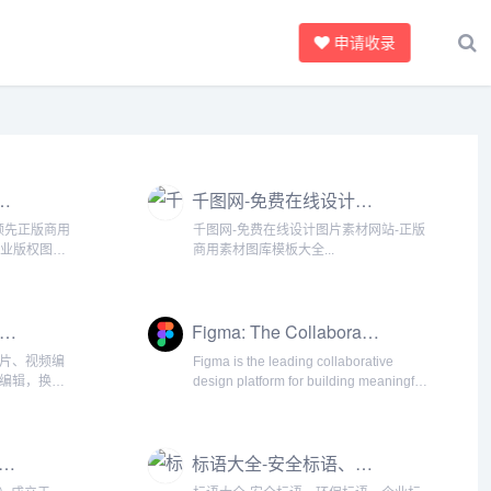
申请收录
-正版商用图片,视频,音乐,字体,插画_素材库
千图网-免费在线设计图片素材网站-正版商用素材图库模板大全
球领先正版商用
千图网-免费在线设计图片素材网站-正版
专业版权图
商用素材图库模板大全...
插画及音乐
牌企业商用
站式商业授
创客贴-做图做视频必备_会打字就能做设计，商用有版权
Figma: The Collaborative Interface Design Tool
图片、视频编
Figma is the leading collaborative
线编辑，换图
design platform for building meaningful
图，高清背
products. Design, prototy...
..
热网 区块链数字货币新闻消息资讯
标语大全-安全标语、环保标语、企业标语