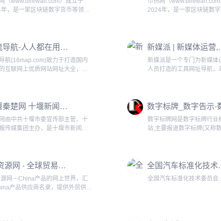
（www.birewan.com）成立于
币热网（www.birewan.c
24年，是一家区块链数字货币等领域
2024年，是一家区块链数
业资讯信息发布交流平台。 币热网
的行业资讯信息发布交流平
个专注于加密货币、数字货币及区
是一个专注于加密货币、数
行业相关新闻与资讯的交流平台。
块链行业相关新闻与资讯的
一流导航-人人都在用的上网导航网址大全
新媒派 | 新媒体运营
致力于为...
我们致力于为...
导航(16map.com)致力于打造国内
新媒派是一个专门为新媒体
的互联网上优质网站网址大全，收
人员打造的工具网址导航，
全网好用强大的网站网址和软件包
秀新媒体运营工具和资源，
计、开发、影视、人工智能、AI、运
媒体运营工具、AI工具、在
生活、休闲、办公、工具、资源等
参考、创意工具、数据洞察
十堰秦楚网 十堰新闻门户网站 十堰主流新闻媒体
面的网址和职...
数、视频图库素材、影视资源等
网由中共十堰市委宣传部主管、十
数字标牌网是数字标牌行业
报传媒集团主办，是十堰市新闻门
站,主要报道数字标牌(又称
站、湖北省重点新闻网站。目前，
媒体信息发布系统、液晶广
已发展成为集报纸、新闻网站、移
牌播放器,数字标牌软件等
媒体、电子商务、专业网站于一体
息。欢迎数字标牌(数字告示
3V资源网 - 全球贸易展|全球供应商|全球产品|供求信息资源
全国汽车
联网企业，在全国同行中拥有...
费注册会员及供稿...
资源网－China产品的网上世界，汇
全国汽车标准化技术委员会..
hina产品供应商名录，提供外贸供求
、全球贸易展，是China生产供应
制造商、出口商与全球采购商沟通
易B2B平台。...