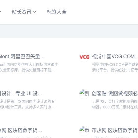
站长资讯
标签大全
iconfont-阿里巴巴矢量图标库
视觉中国VCG.COM
onfont-国内功能很强大且图标内容很丰
视觉中国VCG.COM是全
矢量图标库，提供矢量图标下载、
素材平台，提供超过5.5亿
存储、格式转换等功能。阿里巴巴
片、高清视频、商用字体、
团队倾力打造，设计和前端开发的
素材，覆盖广告、传媒、品
具...
需求。支持AI智能搜索与一
即时设计 - 专业 UI 设计工具，在线协作更高效
权，保障企业用图安全...
设计是第一款面向国内设计师的专
无需PS，会打字就能用的
线UI设计工具，支持多人实时协
辑器。8000万图片素材在
原型交互、资源管理与开发标注，
改字生成精美设计。自动抠
海量的设计资源与素材。兼容
景，设计不求人，商用有版权.
gma、Sketch、XD文件格式，浏览器
币热网 区块链数字货币新闻消息资讯
币
使用，永久免费。立...