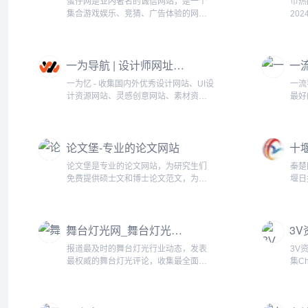
蛋仔网是业内著名的诚信网站，是一个
币热网
集合游戏娱乐、竞猜、广告体验的网络
20
效果营销平台，通过引进各种有奖游
的行
戏，使用户在休闲娱乐中完成知识、信
是一
息的传播，并获得游戏虚拟货币。通过
块链
一为导航 | 设计师网址导航
游戏币的积累，用户可得到丰厚的奖...
我们
一为忆 - 收集国内外优秀设计网站、UI设
一流
计资源网站、灵感创意网站、素材资源
最好
网站，定时更新分享优质产品设计书
录了
签。...
括设
营、
论文堡-专业的论文网站
超全
论文堡是专业的论文网站，为研究生们
秦楚
免费提供硕士文和博士论文范文，为毕
堰日
业生解决写论文的烦恼...
户网
网站
动新
舞台灯光网_舞台灯光行业专业门户网站
的互
报道最及时的舞台灯光行业动态，发表
3V
最权威的舞台灯光评论，收集最全面的
集C
舞台灯光企业信息。...
信息
商、
的贸