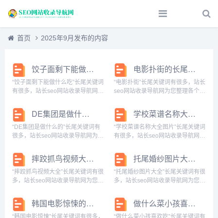
首页
2025年9月发布的内容
饺子面剩下能做什么吃的长尾关键词有哪些
电影扑街的长尾关键词有哪些
“饺子面剩下能做什么吃”长尾关键词
“电影扑街”长尾关键词有很多，站长
有很多，站长seo网站收录导航网为
seo网站收录导航网为您整理各个搜
您整理各个搜索引擎的相关长尾关
索引擎的相关长尾关键词： 百度的
键词： 百度的相关长尾关键词：饺
相关长尾关键词：电影扑街是什么
DE集团是做什么的的长尾关键词有什么
学校菜谱名称大全图片的长尾关键词有哪些
子面剩下能做什么吃的,饺子面剩下
意思,电影扑街对演员的影响,电影扑
可以做什么,饺子面剩了可以做什么
街演员还能得正常片酬吗?,电影扑
“DE集团是做什么的”长尾关键词有
“学校菜谱名称大全图片”长尾关键词
窍门,...
街票...
很多，站长seo网站收录导航网为您
有很多，站长seo网站收录导航网为
整理各个搜索引擎的相关长尾关键
您整理各个搜索引擎的相关长尾关
词： 百度的相关长尾关键词：德集
键词： 百度的相关长尾关键词：学
摔跤抓鸟视频大全的长尾关键词是什么
托尾婚纱图片大全的长尾关键词是什么
团是做什么的,de集团是什么公
校菜谱名称大全图片及名字,学校菜
司,der集团,dei公司,dej公司,...
谱名称大全图片高清,学校菜谱大全
“摔跤抓鸟视频大全”长尾关键词有很
“托尾婚纱图片大全”长尾关键词有很
图片大...
多，站长seo网站收录导航网为您整
多，站长seo网站收录导航网为您整
理各个搜索引擎的相关长尾关键
理各个搜索引擎的相关长尾关键
词： 百度的相关长尾关键词：摔跤
词： 百度的相关长尾关键词：拖尾
韩国电影惊悚的长尾关键词有什么
做什么菜小孩喜欢吃的长尾关键词有哪些
抓鸟视频大全图片,摔跤抓鸟视频大
婚纱一般多少钱,拖尾婚纱搭配什么
全集,摔跤抓鸟视频大全播放,摔跤抓
头纱,拖尾婚纱怎么做,拖尾婚纱配什
“韩国电影惊悚”长尾关键词有很多，
“做什么菜小孩喜欢吃”长尾关键词有