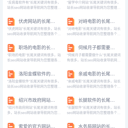
视剧大全,师生恋电影 女主是老师的,
件怎么回事,苹果5s下载不了软件怎
“反病毒软件有”长尾关键词有很多，
“留学中介网站”长尾关键词有很多，
师...
么...
站长seo网站收录导航网为您整理各
站长seo网站收录导航网为您整理各
个搜索引擎的相关长尾关键词： 百
个搜索引擎的相关长尾关键词： 百
度的相关长尾关键词：反病毒软件
度的相关长尾关键词：留学中介网
伏虎网站的长尾关键词有什么
对峙电影的长尾关键词有什么
有哪些,反病毒软件有哪些?以及每
站咨询,留学中介网站有哪些,留学中
个软件的主要功能?,反病毒软件有
介网站哪个好,留学中介网站官网,留
“伏虎网站”长尾关键词有很多，站长
“对峙电影”长尾关键词有很多，站长
什么,...
学...
seo网站收录导航网为您整理各个搜
seo网站收录导航网为您整理各个搜
索引擎的相关长尾关键词： 百度的
索引擎的相关长尾关键词： 百度的
相关长尾关键词：伏虎|lofter(乐乎) -
相关长尾关键词：对峙电影完整在
职场的电影的长尾关键词是什么
伺候月子都需要做什么的长尾关键词有什么
让兴趣,更有趣,伏虎lofter,我想看伏
线观看,南海对峙电影,火线对峙电影,
虎,伏虎公...
对峙电影免费观看完整版,对峙电影
“职场的电影”长尾关键词有很多，站
“伺候月子都需要做什么”长尾关键词
结...
长seo网站收录导航网为您整理各个
有很多，站长seo网站收录导航网为
搜索引擎的相关长尾关键词： 百度
您整理各个搜索引擎的相关长尾关
的相关长尾关键词：日本职场的电
键词： 百度的相关长尾关键词：伺
洛阳金蝶软件的长尾关键词有哪些
亲戚电影的长尾关键词有什么
影,职场的电影有哪些,职场的电影电
候月子都需要做什么事情,伺候月子
视剧,职场电影全集,职场电影排行榜
都需要做什么准备,伺候月子都需要
“洛阳金蝶软件”长尾关键词有很多，
“亲戚电影”长尾关键词有很多，站长
前...
做什么...
站长seo网站收录导航网为您整理各
seo网站收录导航网为您整理各个搜
个搜索引擎的相关长尾关键词： 百
索引擎的相关长尾关键词： 百度的
度的相关长尾关键词：洛阳金蝶软
相关长尾关键词：亲戚电影电视剧,
绍兴市政府网站的长尾关键词有什么
长腿软件的长尾关键词是什么
件管理有限公司,洛阳金蝶软件公司
亲戚电影在线观看,亲戚 电影 1983,
地址,洛阳金蝶软件招聘,洛阳金蝶软
亲戚韩国电影,有没有关于亲戚...
“绍兴市政府网站”长尾关键词有很
“长腿软件”长尾关键词有很多，站长
件销...
多，站长seo网站收录导航网为您整
seo网站收录导航网为您整理各个搜
理各个搜索引擎的相关长尾关键
索引擎的相关长尾关键词： 百度的
词： 百度的相关长尾关键词：绍兴
相关长尾关键词：长腿软件修图,长
索爱的官方网站的长尾关键词有什么
水务局网站的长尾关键词有哪些