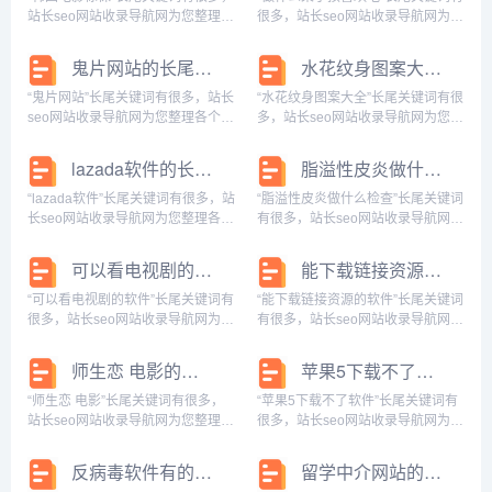
鸟+视...
么发型...
站长seo网站收录导航网为您整理各
很多，站长seo网站收录导航网为您
个搜索引擎的相关长尾关键词： 百
整理各个搜索引擎的相关长尾关键
度的相关长尾关键词：韩国电影惊
词： 百度的相关长尾关键词：做什
鬼片网站的长尾关键词有什么
水花纹身图案大全的长尾关键词有什么
悚悬疑犯罪,韩国电影惊悚特工,韩国
么菜小孩喜欢吃饭呢,做什么菜小孩
电影惊悚片高分推荐,韩国电影惊悚
喜欢吃又简单的,做点什么菜孩子爱
“鬼片网站”长尾关键词有很多，站长
“水花纹身图案大全”长尾关键词有很
电影...
吃,做...
seo网站收录导航网为您整理各个搜
多，站长seo网站收录导航网为您整
索引擎的相关长尾关键词： 百度的
理各个搜索引擎的相关长尾关键
相关长尾关键词：鬼片官网,鬼片大
词： 百度的相关长尾关键词：水花
lazada软件的长尾关键词有哪些
脂溢性皮炎做什么检查的长尾关键词有哪些
全在线观看网,鬼片大全免费,网站叫
纹身图案大全图片,水花纹身图片,水
鬼电影,鬼片大全最恐怖片在线观
花纹身花臂手稿,纹身水花简单教你
“lazada软件”长尾关键词有很多，站
“脂溢性皮炎做什么检查”长尾关键词
看,...
画,水...
长seo网站收录导航网为您整理各个
有很多，站长seo网站收录导航网为
搜索引擎的相关长尾关键词： 百度
您整理各个搜索引擎的相关长尾关
的相关长尾关键词：lazada软件下
键词： 百度的相关长尾关键词：脂
可以看电视剧的软件的长尾关键词有哪些
能下载链接资源的软件的长尾关键词是什么
载,lazada软件更改中文,lazada软件
溢性皮炎做什么检查可以确诊,脂溢
是谁开发的,...
性皮炎做什么检查可以查出来,脂溢
“可以看电视剧的软件”长尾关键词有
“能下载链接资源的软件”长尾关键词
性皮炎...
很多，站长seo网站收录导航网为您
有很多，站长seo网站收录导航网为
整理各个搜索引擎的相关长尾关键
您整理各个搜索引擎的相关长尾关
词： 百度的相关长尾关键词：可以
键词： 百度的相关长尾关键词：能
师生恋 电影的长尾关键词有哪些
苹果5下载不了软件的长尾关键词有什么
看电视剧的软件免费,哪里有免费可
下载链接资源的软件有哪些,能下载
以看电视剧的软件,不用vip就可以看
链接资源的软件叫什么,能下载链接
“师生恋 电影”长尾关键词有很多，
“苹果5下载不了软件”长尾关键词有
电...
资源的...
站长seo网站收录导航网为您整理各
很多，站长seo网站收录导航网为您
个搜索引擎的相关长尾关键词： 百
整理各个搜索引擎的相关长尾关键
度的相关长尾关键词：师生恋电影
词： 百度的相关长尾关键词：苹果
反病毒软件有的长尾关键词有哪些
留学中介网站的长尾关键词有哪些
完整版观看,师生恋电影在线播放电
5s下载不了软件,苹果5下载不了软