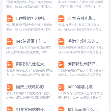
有哪些,假装情侣软件改成什么名
适用桌9.不锈钢...
“海南鱼煲的做法大全”长尾关键词有
学习SEO该怎么去学SEO学习流程
字...
很多，站长seo网站收录导航网为您
（向导）第一阶段（内功）1、对
整理各个搜索引擎的相关长尾关键
SEO有个初步的认识2、了解搜索引
词： 百度的相关长尾关键词：海南
擎工作原理3、利于优化的空间域名
山村剿匪电视剧大全的长尾关键词有哪些
日本 在线电影的长尾关键词有哪些
鱼煲的做法大全窍门,海南鱼煲的做
选取4、会用织梦、wordpress等开
法大全图片,海南鱼煲的做法视频,海
源CMS搭建一个网站SEO常用...
“山村剿匪电视剧大全”长尾关键词有
“日本 在线电影”长尾关键词有很
南鱼...
很多，站长seo网站收录导航网为您
多，站长seo网站收录导航网为您整
整理各个搜索引擎的相关长尾关键
理各个搜索引擎的相关长尾关键
词： 百度的相关长尾关键词：山村
词： 百度的相关长尾关键词：日本
seo建设属于什么行业
香港全部电影的长尾关键词有什么
剿匪电视剧大全免费观看,山村剿匪
在现电影,日本电影最低免费观看搜
电视剧大全在线观看,剿匪电视剧大
狗的相关长尾关键词：日本韩国电
SEO这个行业有没有前景以前搜索
“香港全部电影”长尾关键词有很多，
全 山...
影免费在线观...
排名是做的网站权重优化，所以
站长seo网站收录导航网为您整理各
SEO是很重要的。现在的排名，是
个搜索引擎的相关长尾关键词： 百
根据个性化标签排名，你看看淘宝
度的相关长尾关键词：邵强香港全
阴阳师头像框大全的长尾关键词有什么
河南羚锐制药产品大全的长尾关键词有哪些
就知道了。当然，市场也是有的，
部电影,罗艾伦香港全部电影,香港全
只不过会的人越来越多，而需求的
部电影大全,香港全部电影在线观看,
“阴阳师头像框大全”长尾关键词有很
“河南羚锐制药产品大全”长尾关键词
人越来越少。人们现...
香...
多，站长seo网站收录导航网为您整
有很多，站长seo网站收录导航网为
理各个搜索引擎的相关长尾关键
您整理各个搜索引擎的相关长尾关
词： 百度的相关长尾关键词：阴阳
键词： 百度的相关长尾关键词：河
国庆上映电影的长尾关键词是什么
4399喵喵儿歌故事大全的长尾关键词有哪些
师头像框大全最新版本更新内容,阴
南羚锐制药系列产品,河南羚锐制药
阳师头像框大全图片,阴阳师头像框
厂在什么地方,河南羚锐制药是国企
“国庆上映电影”长尾关键词有很多，
“4399喵喵儿歌故事大全”长尾关键
大全高清...
吗,河...
站长seo网站收录导航网为您整理各
词有很多，站长seo网站收录导航网
个搜索引擎的相关长尾关键词： 百
为您整理各个搜索引擎的相关长尾
度的相关长尾关键词：国庆上映电
关键词： 百度的相关长尾关键词：
姐要爱网站的长尾关键词有什么
厦门seo是什么公司