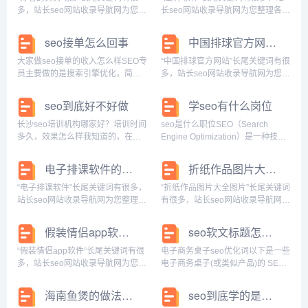
全可爱...
服务...
多，站长seo网站收录导航网为您整
长seo网站收录导航网为您整理各个
理各个搜索引擎的相关长尾关键
搜索引擎的相关长尾关键词： 百度
词： 百度的相关长尾关键词：好看
的相关长尾关键词：江阴 软件园 王
seo接单怎么回事
中国排球官方网站的长尾关键词有什么
的男男电影大陆,好看的男男电影国
松 违法,江阴软件园有哪些公司,江阴
产,好看的男男电影院在线观看,有好
软件园,江阴软件园招聘信息,江...
大家做seo接单的收入怎么样SEO专
“中国排球官方网站”长尾关键词有很
看的男男...
员主要做的是搜索引擎优化，简单
多，站长seo网站收录导航网为您整
来说就是去做关键词排名，通过各
理各个搜索引擎的相关长尾关键
种手段使关键词排名上升。 每个城
词： 百度的相关长尾关键词：中国
seo到底好不好做
学seo有什么岗位
市的Seo专员待遇不一样，以郑州
排球官方网站首页,中国排球官方网
为例，有2年工作经验的话，待遇大
站入口,中国排球官方协会,中国排球
长沙seo培训机构哪家好？培训时间
seo是什么职位SEO（Search
概400...
百度百...
多久，效果怎么样我知道的，在长
Engine Optimization）是一种技
沙关于seo培训好的机构有大学生企
术，是指通过优化网站结构、内容
业实训联盟，我朋友在这里学了两
质量和链接等方式，提高网站在搜
电子排课软件的长尾关键词有哪些
折纸作品图片大全图片的长尾关键词有哪些
个月的seo网络营销实战班，听他说
索引擎中的排名，从而获得更多有
学的内容很实用，学完后就可以自
针对性的免费流量，以达到...
“电子排课软件”长尾关键词有很多，
“折纸作品图片大全图片”长尾关键词
己独立优...
站长seo网站收录导航网为您整理各
有很多，站长seo网站收录导航网为
个搜索引擎的相关长尾关键词： 百
您整理各个搜索引擎的相关长尾关
度的相关长尾关键词：电子排课软
键词： 百度的相关长尾关键词：折
假装情侣app软件的长尾关键词是什么
seo软文标题怎么写
件哪个好,电子排课软件有哪些,电子
纸作品图片大全图片简单,折纸作品
排课软件下载,电子排课表,排课软件
图片大全图片高清,折纸作品图片大
“假装情侣app软件”长尾关键词有很
电子商务桌子seo优化词以下是一些
下...
全图片...
多，站长seo网站收录导航网为您整
电子商务桌子(或类似产品)的 SEO
理各个搜索引擎的相关长尾关键
优化关键词:1.电子商务桌2.网上桌
词： 百度的相关长尾关键词：假装
店3.电商桌椅4.办公桌椅5.实木办公
海南鱼煲的做法大全的长尾关键词有哪些
seo到底学的是什么
情侣app软件推荐,假装情侣app软件
桌6.高档商务桌7.中档商务桌8.经济