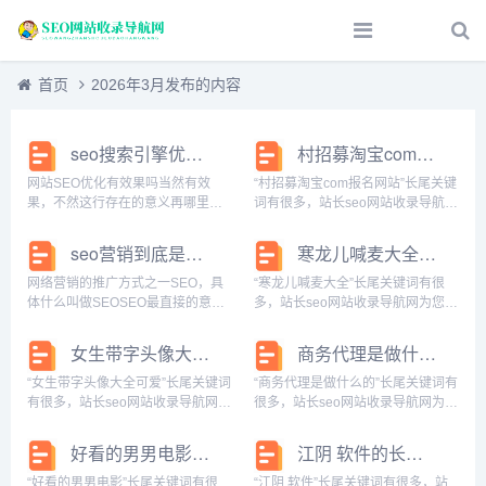
首页
2026年3月发布的内容
seo搜索引擎优化怎么样
村招募淘宝com报名网站的长尾关键词是什么
网站SEO优化有效果吗当然有效
“村招募淘宝com报名网站”长尾关键
果，不然这行存在的意义再哪里当
词有很多，站长seo网站收录导航网
然不能随便乱优化，首先得看你的
为您整理各个搜索引擎的相关长尾
行业，然后选择合适的关键词优
关键词： 百度的相关长尾关键词：
seo营销到底是什么
寒龙儿喊麦大全的长尾关键词有哪些
化，优化效果好不好就要看你选的
农村淘宝招募,农村淘宝招募报名入
关键词了，比如做英语培训的，如
口,农村淘宝加入报名,淘宝加入村淘
网络营销的推广方式之一SEO，具
“寒龙儿喊麦大全”长尾关键词有很
果你选择优化英语这个词...
有...
体什么叫做SEOSEO最直接的意思
多，站长seo网站收录导航网为您整
就是搜索引擎，SEO就是做网站的
理各个搜索引擎的相关长尾关键
搜索引擎优化推广!主要分为三大块
词： 百度的相关长尾关键词：寒龙
女生带字头像大全可爱的长尾关键词是什么
商务代理是做什么的的长尾关键词有什么
工作：关键词分析定位、网站内部
儿喊麦大全视频,mc寒龙儿,寒龙的
优化和外部链接优化。SEO贯穿在
歌,主播寒龙儿,yy寒龙儿为啥退网,寒
“女生带字头像大全可爱”长尾关键词
“商务代理是做什么的”长尾关键词有
网站策划...
龙...
有很多，站长seo网站收录导航网为
很多，站长seo网站收录导航网为您
您整理各个搜索引擎的相关长尾关
整理各个搜索引擎的相关长尾关键
键词： 百度的相关长尾关键词：女
词： 百度的相关长尾关键词：商务
好看的男男电影的长尾关键词有哪些
江阴 软件的长尾关键词有什么
生带字头像大全可爱动漫,女生带字
代办是干嘛的,商务代办服务是什么
头像大全可爱图片,女生带字头像大
意思,商务代办员是干嘛的,商务代办
“好看的男男电影”长尾关键词有很
“江阴 软件”长尾关键词有很多，站