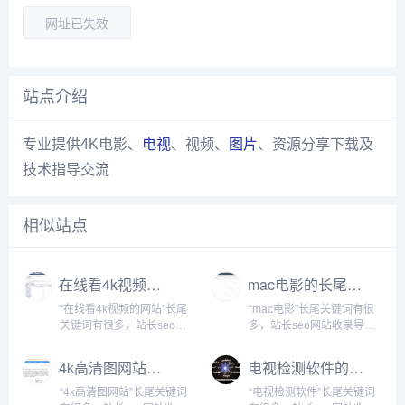
网址已失效
站点介绍
专业提供4K电影、
电视
、视频、
图片
、资源分享下载及
技术指导交流
相似站点
在线看4k视频的网站的长尾关键词有什么
mac电影的长尾关键词是什么
“在线看4k视频的网站”长尾
“mac电影”长尾关键词有很
关键词有很多，站长seo网
多，站长seo网站收录导航
站收录导航网为您整理各个
网为您整理各个搜索引擎的
搜索引擎的相关长尾关键
相关长尾关键词： 百度的相
4k高清图网站的长尾关键词有什么
电视检测软件的长尾关键词有什么
词： 百度的相关长尾关键
关长尾关键词：mac电影软
词：在线看4k视频的网站,在
件,mac电影播放器,mac电影
“4k高清图网站”长尾关键词
“电视检测软件”长尾关键词