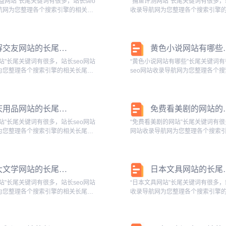
益网站”长尾关键词有很多，站长seo
“捕鱼评测网站”长尾关键词有很多，
航网为您整理各个搜索引擎的相关长
收录导航网为您整理各个搜索引擎
 百度的相关长尾关键词：正宗老牌公
键词： 百度的相关长尾关键词：捕
些,正宗老牌公益网站是什么,正宗老
哪些,捕鱼评测网站推荐,捕鱼评测网
,4...
测试,捕鱼赚钱测评,...
破解交友网站的长尾关键词有哪些
黄色小说网站
站”长尾关键词有很多，站长seo网站
“黄色小说网站有哪些”长尾关键词
为您整理各个搜索引擎的相关长尾关
seo网站收录导航网为您整理各个
度的相关长尾关键词：破解交友网站软
关长尾关键词： 百度的相关长尾关
友网站的方法，破解版的交友软件，
相关长尾关键词：小说网站有哪些
app，怎...
站，正规的小说网站有哪些，...
婚庆用品网站的长尾关键词有哪些
免费看美剧
站”长尾关键词有很多，站长seo网站
“免费看美剧的网站”长尾关键词有很
为您整理各个搜索引擎的相关长尾关
网站收录导航网为您整理各个搜索
度的相关长尾关键词：婚庆用品网站有
尾关键词： 百度的相关长尾关键词
用品网站推荐，婚庆用品网站排名，
剧的软件有哪些 app，能看美剧的
，婚庆用品批...
的相关长尾关键词：免...
各大文学网站的长尾关键词是什么
日本文具网
站”长尾关键词有很多，站长seo网站
“日本文具网站”长尾关键词有很多，
为您整理各个搜索引擎的相关长尾关
收录导航网为您整理各个搜索引擎
度的相关长尾关键词：各大文学网站文
键词： 百度的相关长尾关键词：日
学网站的流量比较，各大文学网站特
邮，日本文具网站推荐，日本文具
网站种田文下...
本文具网站有哪些，日本文...