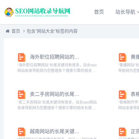
首页
站长导航
首页
包含"网站大全"标签的内容
海外职位招聘网站的长尾关键词有什么
“海外职位招聘网站”长尾关键词有很多，站长seo
“黄播网站”
网站收录导航网为您整理各个搜索引擎的相关长
导航网为您
尾关键词： 百度的相关长尾关键词：海外职位招
词： 百度的
聘网站有哪些,海外职位招聘网站官网,海外职位
关长尾关键词
招聘网站大全,海外招聘...
站舆情,在线网
卖二手房网站的长尾关键词有什么
“卖二手房网站”长尾关键词有很多，站长seo网站
“表格制作学
收录导航网为您整理各个搜索引擎的相关长尾关
网站收录导
键词： 百度的相关长尾关键词：卖二手房网站有
尾关键词：
哪些网,卖二手房网站排名,卖二手房网站大全,卖
作做好的网站
二手房网站推荐,卖二...
用表格制作网页
越南网站的长尾关键词有什么