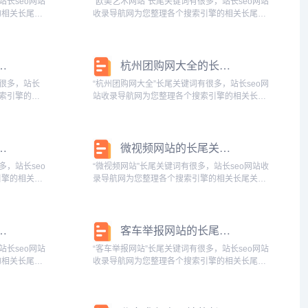
站长seo网站
“欧美艺术网站”长尾关键词有很多，站长seo网站
的相关长尾关
收录导航网为您整理各个搜索引擎的相关长尾关
鱼评测网站有
键词： 百度的相关长尾关键词：欧美艺术网站大
站大全,捕鱼
全,欧美美术,欧美艺术素材,欧美艺术海报,欧美汇
vans搜狗的相关...
有哪些的长尾关键词有什么
杭州团购网大全的长尾关键词有什么
有很多，站长
“杭州团购网大全”长尾关键词有很多，站长seo网
搜索引擎的相
站收录导航网为您整理各个搜索引擎的相关长尾
键词：搜狗的
关键词： 百度的相关长尾关键词：杭州团购网大
，有小说的网
全app，杭州团购网大全官网，杭州团购网大全
网站，杭州团购网站大全...
的网站的长尾关键词是什么
微视频网站的长尾关键词是什么
多，站长seo
“微视频网站”长尾关键词有很多，站长seo网站收
引擎的相关长
录导航网为您整理各个搜索引擎的相关长尾关键
：免费观看美
词： 百度的相关长尾关键词：微视频平台,微视
免费网站搜狗
频网站下载,微视频官方版下载,官方微视频下载
安装免费下载,v微视频...
站的长尾关键词有什么
客车举报网站的长尾关键词有什么
站长seo网站
“客车举报网站”长尾关键词有很多，站长seo网站
的相关长尾关
收录导航网为您整理各个搜索引擎的相关长尾关
本文具网站直
键词： 百度的相关长尾关键词：客车举报网站官
网站大全，日
网，客车举报网站有哪些，客车举报网站大全，
客车举报平台，客车举报中...