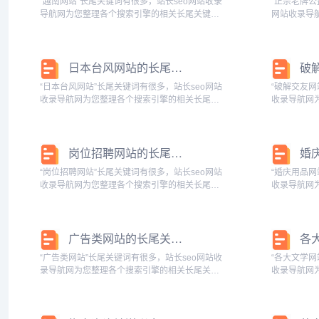
“越南网站”长尾关键词有很多，站长seo网站收录
“正宗老牌公
导航网为您整理各个搜索引擎的相关长尾关键
网站收录导
词： 百度的相关长尾关键词：越南网站浏览器入
尾关键词：
口,越南网站有哪些,越南网站怎么打开方法介绍,
益网站有哪
越南网站VT1,越南网...
牌公益网站iiuh
日本台风网站的长尾关键词是什么
“日本台风网站”长尾关键词有很多，站长seo网站
“破解交友网
收录导航网为您整理各个搜索引擎的相关长尾关
收录导航网
键词： 百度的相关长尾关键词：日本台风网站官
键词： 百
网,日本台风网站tyPhoo,日本台风网站官网首页,
件，破解交
日本台风网站有...
破解聊天交友的
岗位招聘网站的长尾关键词是什么
“岗位招聘网站”长尾关键词有很多，站长seo网站
“婚庆用品网
收录导航网为您整理各个搜索引擎的相关长尾关
收录导航网
键词： 百度的相关长尾关键词：岗位招聘网站官
键词： 百
网，岗位招聘网站排名，职位招聘信息，招聘网
哪些，婚庆
站2021，官方的招聘网...
婚庆用品网店
广告类网站的长尾关键词是什么
“广告类网站”长尾关键词有很多，站长seo网站收
“各大文学网
录导航网为您整理各个搜索引擎的相关长尾关键
收录导航网
词： 百度的相关长尾关键词：广告类网站有哪
键词： 百
些，广告类网站举例，广告类的网站，广告 网
风，各大文
站，广告网站推荐，优秀广告...
点，各大文学