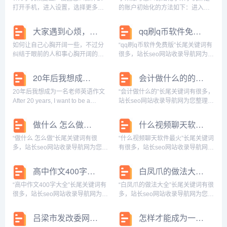
画，辣椒可以做...
打开手机，进入设置，选择更多设
的账户初始化的方法如下：进入手
置，进入下一页面。2、进入之后，
机设置-其他高级设置(有些系统版本
点击恢复出厂设置，进入下一页
是:更多设置)-备份与重置-【恢复出
大家遇到心烦，特别堵的时候，怎么让自己心情好起来，求告知
qq刷q币软件免费版的长尾关键词有什么
面。3、进入之后，选择清除所有数
厂设置】。点击屏幕下方的【恢复
据。4、勾选格式化手机存储，点击
出厂设置】,在弹出窗口选择【确定
如何让自己心胸开阔一些，不过分
“qq刷q币软件免费版”长尾关键词有
重置手机，...
重置】(...
纠结于眼前的人和事心胸开阔的
很多，站长seo网站收录导航网为您
人，不纠结于眼前烦琐的小事，对
整理各个搜索引擎的相关长尾关键
事物的看法更为长远，性格也较为
词： 百度的相关长尾关键词：qq刷
20年后我想成为一名老师英语作文
会计做什么的的长尾关键词有什么
开朗。那如何才能让自己心胸开阔
Q币软件免费版下载，qq刷q币软件
些呢，要从自我开导，格局，见识
免费版下载安装，qq刷q币软件免...
20年后我想成为一名老师英语作文
“会计做什么的”长尾关键词有很多，
等等这些方面着手。人生...
After 20 years, I want to be a
站长seo网站收录导航网为您整理各
teacher, a hard gardener, to
个搜索引擎的相关长尾关键词： 百
educate students, to lea...
度的相关长尾关键词：会计做什么
做什么 怎么做的长尾关键词有什么
什么视频聊天软件最火的长尾关键词有什么
的 英文，会计做什么的职业，会计
做什么的呀，会计做什么的啊，会
“做什么 怎么做”长尾关键词有很
“什么视频聊天软件最火”长尾关键词
计做什么...
多，站长seo网站收录导航网为您整
有很多，站长seo网站收录导航网为
理各个搜索引擎的相关长尾关键
您整理各个搜索引擎的相关长尾关
词： 百度的相关长尾关键词：做什
键词： 百度的相关长尾关键词：什
高中作文400字大全的长尾关键词有什么
白凤爪的做法大全的长尾关键词有哪些
么怎么做下一句是什么，做什么怎
么视频聊天软件最火最好，什么视
么做为什么做，做什么怎么做何时
频聊天软件最火最好用，什么视频
“高中作文400字大全”长尾关键词有
“白凤爪的做法大全”长尾关键词有很
做可称作计划内...
聊天软件最...
很多，站长seo网站收录导航网为您
多，站长seo网站收录导航网为您整
整理各个搜索引擎的相关长尾关键
理各个搜索引擎的相关长尾关键
词： 百度的相关长尾关键词：高中
词： 百度的相关长尾关键词：白凤
吕梁市发改委网站的长尾关键词有哪些
怎样才能成为一个合格的餐饮经理
作文400字大全20篇，高中作文400
爪的做法大全凉拌，白凤爪的做法