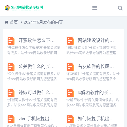
首页
2024年6月发布的内容
开票软件怎么下载安装的长尾关键词是什么
网站建设设计的长尾关键词有什么
“开票软件怎么下载安装”长尾关键词
“网站建设设计”长尾关键词有很多，
有很多，站长seo网站收录导航网为
站长seo网站收录导航网为您整理各
您整理各个搜索引擎的相关长尾关
个搜索引擎的相关长尾关键词： 百
键词： 百度的相关长尾关键词：手
度的相关长尾关键词：网站建设设
公关做什么的长尾关键词是什么
右友软件的长尾关键词是什么
机开票软件怎么下载安装，诺言开
计原则，网站建设设计报价，网站
票软件怎么下载安装，开票软件怎
建设设计咨询，网站建设设计制
“公关做什么”长尾关键词有很多，站
“右友软件”长尾关键词有很多，站长
么下载安装...
作，网站建设...
长seo网站收录导航网为您整理各个
seo网站收录导航网为您整理各个搜
搜索引擎的相关长尾关键词： 百度
索引擎的相关长尾关键词： 百度的
的相关长尾关键词：公关做什么工
相关长尾关键词：一般说右友是什
辣椒可以做什么的长尾关键词有什么
ic解密软件的长尾关键词是什么
作，公关做什么的，公关做什么方
么意思，山东右友影视文化传媒有
面比较好，公关公司提供的服务有
限公司，右友之间的暗号是什么，
“辣椒可以做什么”长尾关键词有很
“ic解密软件”长尾关键词有很多，站
哪些，公关...
右友来追剧...
多，站长seo网站收录导航网为您整
长seo网站收录导航网为您整理各个
理各个搜索引擎的相关长尾关键
搜索引擎的相关长尾关键词： 百度
词： 百度的相关长尾关键词：辣椒
的相关长尾关键词：ic卡解密软件手
vivo手机恢复出厂设置怎么操作
如何恢复手机出厂设置小米12系统版本号
可以做什么菜，辣椒可以做什么好
机版，ic卡解密软件哪个好用，ic卡
吃的，辣椒可以做什么好吃的简笔
解密软件下载，ic卡解密软件...
vivo手机恢复出厂设置怎么操作1、
小米账号怎么初始化小米手机绑定