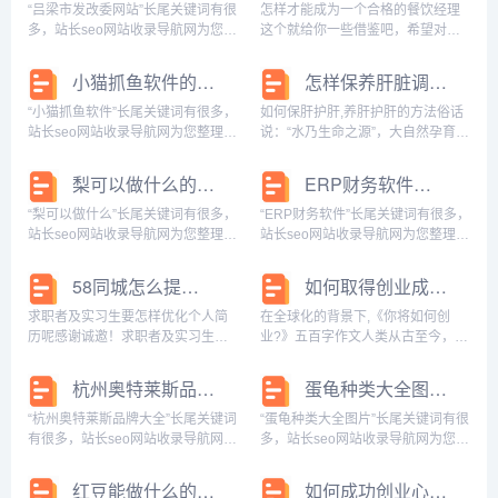
字大全集，高中作文400字大全...
大全凉拌窍门，白凤爪的做法大全
“吕梁市发改委网站”长尾关键词有很
怎样才能成为一个合格的餐饮经理
图解，白凤爪...
多，站长seo网站收录导航网为您整
这个就给你一些借鉴吧，希望对你
理各个搜索引擎的相关长尾关键
有用要想成为一名合格的餐饮经
词： 百度的相关长尾关键词：吕梁
理，首先你要具有扎实的基本功，
小猫抓鱼软件的长尾关键词是什么
怎样保养肝脏调理最好的方法
市发改委网站官网，吕梁市发改委
例如前厅经理要懂服务和营销，后
网站首页，吕梁市发改委网站公
厨的厨师长要懂产品一样，如果是
“小猫抓鱼软件”长尾关键词有很多，
如何保肝护肝,养肝护肝的方法俗话
示，吕梁市发改...
店长，就要懂得综合管理...
站长seo网站收录导航网为您整理各
说：“水乃生命之源”，大自然孕育万
个搜索引擎的相关长尾关键词： 百
物离不开水，同样我们的人体也离
度的相关长尾关键词：小猫抓鱼软
不开水的滋养，尤其对于肝脏而
梨可以做什么的长尾关键词有什么
ERP财务软件的长尾关键词有什么
件下载，小猫抓鱼软件叫什么，小
言，如果身体缺水，体内的有害物
猫抓鱼软件下载安装，小猫抓鱼的
质将无法及时排出体外，从而导致
“梨可以做什么”长尾关键词有很多，
“ERP财务软件”长尾关键词有很多，
软件，小猫...
有害物质在体内不...
站长seo网站收录导航网为您整理各
站长seo网站收录导航网为您整理各
个搜索引擎的相关长尾关键词： 百
个搜索引擎的相关长尾关键词： 百
度的相关长尾关键词：梨可以做什
度的相关长尾关键词：erp财务软件
58同城怎么提高职位浏览量
如何取得创业成功论文800字范文图片
么美食，梨可以做什么好吃的，梨
实训课程总结，erp财务软件有哪些
可以做什么甜品，梨可以做什么
软件，金蝶erp财务软件，ER...
求职者及实习生要怎样优化个人简
在全球化的背景下,《你将如何创
汤，梨可以做...
历呢感谢诚邀！求职者及实习生的
业?》五百字作文人类从古至今，都
个人简历撰写的好坏，将直接影响
是因为有了创业，才有了现在繁荣
到投递及获得面试机会的概率，特
昌盛的国家。创业，不是一件容易
杭州奥特莱斯品牌大全的长尾关键词有什么
蛋龟种类大全图片的长尾关键词有什么
别是竞争激烈的岗位，HR要在众多
的事，它必须付出辛勤的劳动与汗
简历中筛选出与所需岗位匹配度较
水。例如西藏日喀则仁布县仁布村
“杭州奥特莱斯品牌大全”长尾关键词
“蛋龟种类大全图片”长尾关键词有很
高的候选人，需要求...
农民群培次仁，凭借...
有很多，站长seo网站收录导航网为
多，站长seo网站收录导航网为您整
您整理各个搜索引擎的相关长尾关
理各个搜索引擎的相关长尾关键
键词： 百度的相关长尾关键词：杭
词： 百度的相关长尾关键词：蛋龟
红豆能做什么的长尾关键词是什么
如何成功创业心得体会范文800字作文