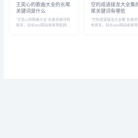
王奕心的歌曲大全的长尾
空的成语接龙大全集
关键词是什么
尾关键词有哪些
“王奕心的歌曲大全”长尾关键词有
“空的成语接龙大全集”长尾
很多，站长seo网站收录导航网为
有很多，站长seo网站收录
您整理各个搜索引擎的相关长尾关
为您整理各个搜索引擎的相
键词： 百度的相关长尾关键词：
关键词： 百度的相关长尾关键
王奕心的歌曲大全视频,王奕心的
词：空的成语接龙大全集有哪
歌曲大全有哪些,王奕心唱的歌曲,
空的成语接龙是什么,空字成
王奕心经典歌...
龙大全集,空的词...