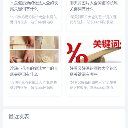
木瓜催奶汤的做法大全的长
聊天背图片大全闺蜜的长尾
尾关键词有什么
关键词有什么
“木瓜催奶汤的做法大全”长尾关
“聊天背图片大全闺蜜”长尾关键
键词有很多，站长seo网站收录
词有很多，站长seo网站收录导
导航网为您整理各个搜索引擎的
航网为您整理各个搜索引擎的相
相关长尾关键词： 百度的相关
关长尾关键词： 百度的相关长
长尾关键词：木瓜催奶汤的做法
尾关键词：聊天背景图片大全可
大全窍门,木瓜催奶汤的做法大
爱闺蜜,聊天背景闺蜜图片,聊天
全视频,木瓜催奶汤的做法大...
背景图片2021最火爆闺...
珍珠小花卷的做法大全的长
好看又好画的图片大全的长
尾关键词有什么
尾关键词有哪些
“珍珠小花卷的做法大全”长尾关
“好看又好画的图片大全”长尾关
键词有很多，站长seo网站收录
键词有很多，站长seo网站收录
导航网为您整理各个搜索引擎的
导航网为您整理各个搜索引擎的
相关长尾关键词： 百度的相关
相关长尾关键词： 百度的相关
长尾关键词：珍珠小花卷的做法
长尾关键词：好看又好画的图片
大全图解,珍珠小花卷的做法大
大全简单,好看又好画的图片大
全窍门,珍珠小花卷的做法大...
全可爱,好看的又好画的图片...
最近发表