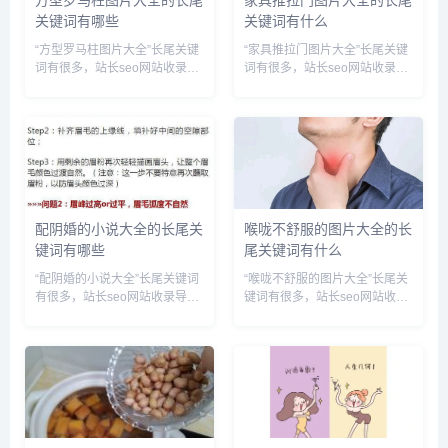
关键词有哪些
关键词有什么
“方型罗马柱图片大全”长尾关键
“家具推拉门图片大全”长尾关键
词有很多，站长seo网站收录导
词有很多，站长seo网站收录导
航网为您整理各个搜索引擎的相
航网为您整理各个搜索引擎的相
关长尾关键词： 百度的相关长
关长尾关键词： 百度的相关长
尾关键词：方型罗马柱子效果
尾关键词：家具推拉门图片大全
图,方形罗马柱图片大全价格,方
集,家具推拉门效果图,家具推拉
形罗马柱效果图,方形罗马柱...
门安装方法,家具推拉门多...
配阴婚的小说大全的长尾关
喉咙不舒服的图片大全的长
键词有哪些
尾关键词有什么
“配阴婚的小说大全”长尾关键词
“喉咙不舒服的图片大全”长尾关
有很多，站长seo网站收录导航
键词有很多，站长seo网站收录
网为您整理各个搜索引擎的相关
导航网为您整理各个搜索引擎的
长尾关键词： 百度的相关长尾
相关长尾关键词： 百度的相关
关键词：配阴婚的小说有哪些,
长尾关键词：喉咙不舒服的图片
配“阴婚”陋俗,配阴婚是迷信吗?,
大全大图,喉咙不舒服图片卡通,
配阴婚的电影叫什么名...
喉咙不适图片,喉咙不舒服...