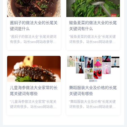
四四字成语,数字四字成语...
和尚图片头像,少林寺老和...
酱焖子的做法大全的长尾关
鲮鱼麦菜的做法大全的长尾
键词是什么
关键词有什么
“酱焖子的做法大全”长尾关键词
“鲮鱼麦菜的做法大全”长尾关键
有很多，站长seo网站收录导航
词有很多，站长seo网站收录导
网为您整理各个搜索引擎的相关
航网为您整理各个搜索引擎的相
长尾关键词： 百度的相关长尾
关长尾关键词： 百度的相关长
关键词：酱焖子的做法大全窍
尾关键词：鲮鱼麦菜哪里做法,
门,酱焖子的做法大全视频,酱焖
鲮鱼麦菜怎么做好吃窍门窍门,
子的做法大全家常,酱焖子怎...
鲮鱼麦菜图片,鲮鱼麦菜饭,...
儿童海参做法大全家常的长
舞蹈服装大全及价格的长尾
尾关键词有哪些
关键词有哪些
“儿童海参做法大全家常”长尾关
“舞蹈服装大全及价格”长尾关键
键词有很多，站长seo网站收录
词有很多，站长seo网站收录导
导航网为您整理各个搜索引擎的
航网为您整理各个搜索引擎的相
相关长尾关键词： 百度的相关
关长尾关键词： 百度的相关长
长尾关键词：儿童海参做法大全
尾关键词：舞蹈服装大全及价格