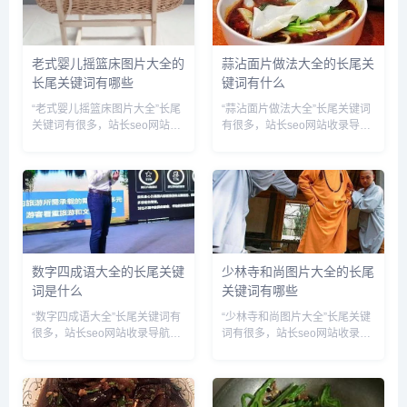
老式婴儿摇篮床图片大全的
蒜沾面片做法大全的长尾关
长尾关键词有哪些
键词有什么
“老式婴儿摇篮床图片大全”长尾
“蒜沾面片做法大全”长尾关键词
关键词有很多，站长seo网站收
有很多，站长seo网站收录导航
录导航网为您整理各个搜索引擎
网为您整理各个搜索引擎的相关
的相关长尾关键词： 百度的相
长尾关键词： 百度的相关长尾
关长尾关键词：老式婴儿摇篮床
关键词：蒜沾面片做法大全窍
图片大全集,老式婴儿摇篮床图
门,蒜沾面片做法大全视频,蒜沾
片大全及价格,老式摇篮对婴...
面片做法大全图解,蒜沾面片...
数字四成语大全的长尾关键
少林寺和尚图片大全的长尾
词是什么
关键词有哪些
“数字四成语大全”长尾关键词有
“少林寺和尚图片大全”长尾关键
很多，站长seo网站收录导航网
词有很多，站长seo网站收录导
为您整理各个搜索引擎的相关长
航网为您整理各个搜索引擎的相
尾关键词： 百度的相关长尾关
关长尾关键词： 百度的相关长
键词：数字四成语大全 四字成
尾关键词：少林寺和尚图片大全
语,数字四成语有哪些成语,数字
高清,少林寺和尚的图片,少林寺