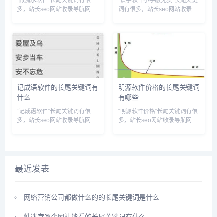
“做流水软件”长尾关键词有很
“识字软件小学版免费”长尾关键
多，站长seo网站收录导航网为
词有很多，站长seo网站收录导
您整理各个搜索引擎的相关长尾
航网为您整理各个搜索引擎的相
关键词： 百度的相关长尾关键
关长尾关键词： 百度的相关长
词：流水制作软件,流水软件哪
尾关键词：识字软件小学版免费
个好,流水制作软件多少钱,做流
下载,识字软件小学版免费有哪
水账软件,流水生成软件,做...
些,识字软件小学版哪些比较...
记成语软件的长尾关键词有
明源软件价格的长尾关键词
什么
有哪些
“记成语软件”长尾关键词有很
“明源软件价格”长尾关键词有很
多，站长seo网站收录导航网为
多，站长seo网站收录导航网为
您整理各个搜索引擎的相关长尾
您整理各个搜索引擎的相关长尾
关键词： 百度的相关长尾关键
关键词： 百度的相关长尾关键
词：记成语的软件,成语记忆软
词：明源软件价格查询,明源软
件,下载什么软件能很好的记成
件大概多少钱,明源软件官网,明
语,速记成语,记成语的方法有...
源软件有限公司,明源软件...
最近发表
网络营销公司都做什么的的长尾关键词是什么
性迷宫哪个网站能看的长尾关键词有什么